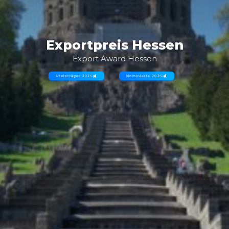
Exportpreis
Hessen
Export
Award
Hessen
Preisträger 2025
Nominierte 2025